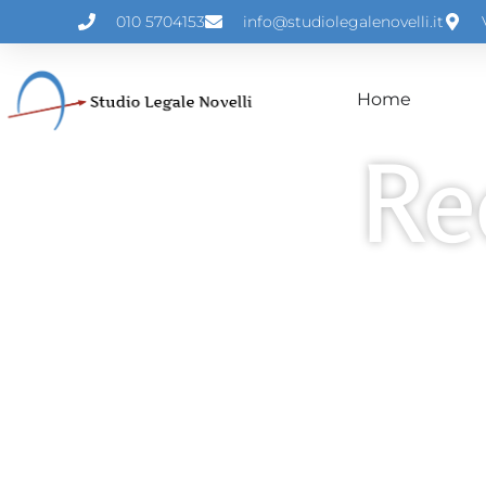
010 5704153
info@studiolegalenovelli.it
Home
Re