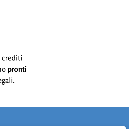
 crediti
mo
pronti
gali.