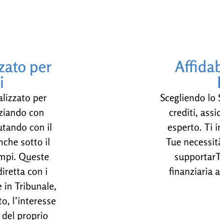
zato per
Affida
i
lizzato per
Scegliendo lo 
iziando con
crediti, assi
utando con il
esperto. Ti i
nche sotto il
Tue necessit
tempi. Queste
supportarT
iretta con i
finanziaria 
 in Tribunale,
o, l’interesse
 del proprio