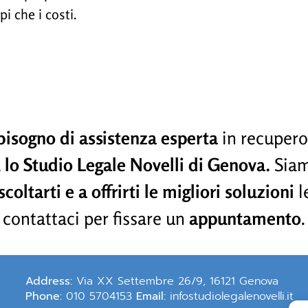
i che i costi.
bisogno di assistenza esperta
in recupero
a
lo Studio Legale Novelli di Genova.
Sia
coltarti e a offrirti le migliori soluzioni
le
contattaci per fissare un
appuntamento
.
Address:
Via XX Settembre 26/9, 16121 Genova
Phone:
010 5704153
Email:
infostudiolegalenovelli.it