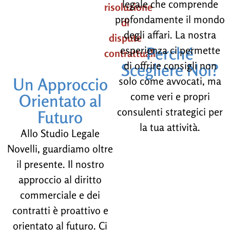
legale che comprende
risoluzione
profondamente il mondo
di
degli affari. La nostra
dispute
esperienza ci permette
Perché
contrattuali
di offrire consigli non
Scegliere Noi?
Un Approccio
solo come avvocati, ma
come veri e propri
Orientato al
consulenti strategici per
Futuro
la tua attività.
Allo Studio Legale
Novelli, guardiamo oltre
il presente. Il nostro
approccio al diritto
commerciale e dei
contratti è proattivo e
orientato al futuro. Ci