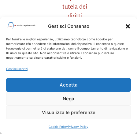
tutela dei
diritti
civili.
Gestisci Consenso
Consulenza
Per fornire le migliori esperienze, utilizziamo tecnologie come i cookie per
legale
memorizzare e/o accedere alle informazioni del dispositivo. Il consenso a queste
tecnologie ci permetterà di elaborare dati come il comportamento di navigazione o
per
ID unici su questo sito. Non acconsentire o ritirare il consenso può influire
negativamente su alcune caratteristiche e funzioni.
individui
o
Gestisci servizi
famiglie
Accetta
in
condizioni
Nega
di
Visualizza le preferenze
vulnerabilità
economica.
Cookie Policy
Privacy Policy
Collaborazioni