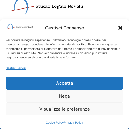
Gestisci Consenso
Address:
Via XX Settembre 26/9, 16121 Genova
Per fornire le migliori esperienze, utilizziamo tecnologie come i cookie per
Phone:
010 5704153
Email:
infostudiolegalenovelli.it
memorizzare e/o accedere alle informazioni del dispositivo. Il consenso a queste
tecnologie ci permetterà di elaborare dati come il comportamento di navigazione o
ID unici su questo sito. Non acconsentire o ritirare il consenso può influire
Disclaimer
Privacy Policy
Cookie Policy (EU)
negativamente su alcune caratteristiche e funzioni.
Gestisci servizi
2026 © All Rights
PROGETTO COFINANZIATO
DALL’UNIONE EUROPEA
Reserved
PROGETTO DI DIGITALIZZAZIONE
Accetta
DELLE ATTIVITA’ DELLO STUDIO
LEGALE NOVELLI.
FONDO EUROPEO DI SVILUPPO
Nega
REGIONALE | PR FESR LIGURIA 2021-
2027
Visualizza le preferenze
Cookie Policy
Privacy Policy