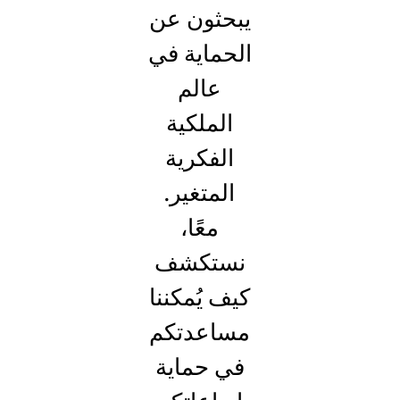
يبحثون عن
الحماية في
عالم
الملكية
الفكرية
المتغير.
معًا،
نستكشف
كيف يُمكننا
مساعدتكم
في حماية