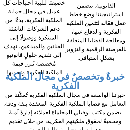
خصيصًا لتلبية احتياجات كل
القانونية. تتضمن
عميل في مجال حماية
استراتيجيتنا وضع خطط
الملكية الفكرية. بدءًا من
عمل فعّالة لتثمين الملكية
دعم الشركات الناشئة
الفكرية والدفاع عنها،
المبتكرة ووصولًا إلى
ومعالجة القضايا المتعلقة
الفنانين والمبدعين، نهدف
بالقرصنة الرقمية والتزوير
إلى تقديم حلولٍ قانونيةٍ
بشكلٍ استباقي.
مُخصصة تُبرز قيمة
الملكية الفكرية وتحميها.
خبرةٌ وتخصصٌ في مجال الملكية
الفكرية
خبرتنا الواسعة في مجال الملكية الفكرية تُمكّننا من
التعامل مع قضايا الملكية الفكرية المعقدة بثقة ودقة.
يضمن مكتب نوفيلي للمحاماة لعملائه إدارةً آمنةً
ومحميةً لحقوق ملكيتهم الفكرية، من خلال تقديم
خدمات استشارية عالية الجودة.